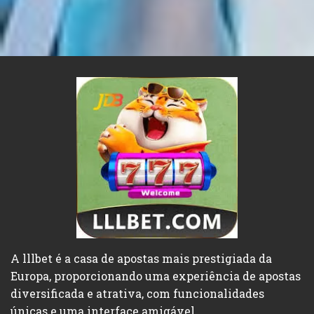
A lllbet é a casa de apostas mais prestigiada da
Europa, proporcionando uma experiência de apostas
diversificada e atrativa, com funcionalidades
únicas e uma interface amigável.