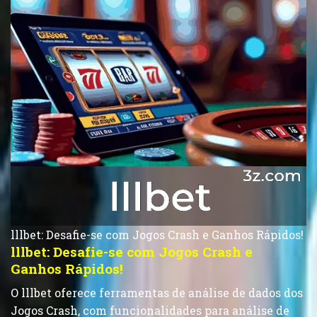
lllbet: Desafie-se com Jogos Crash e Ganhos Rápidos!
lllbet: Desafie-se com Jogos Crash e
Ganhos Rápidos!
O lllbet oferece ferramentas de análise de dados dos
Jogos Crash, com funcionalidades para análise de