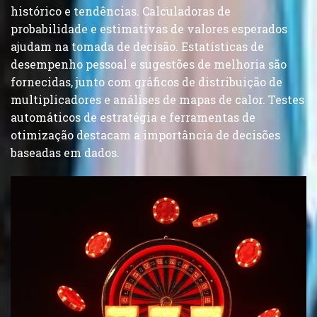
histórico e tendências. Calculadoras de
probabilidade e estimativas de valores esperados
ajudam na tomada de decisão. Estatísticas de
desempenho pessoal e sugestões de melhoria são
fornecidas, junto com gráficos de distribuição de
multiplicadores e análises de mapas de calor. Testes
automáticos de estratégia e ferramentas de
otimização destacam a importância de decisões
baseadas em dados.