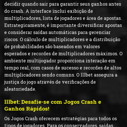
decidir quando sair para garantir seus ganhos antes
do crash. A interface inclui exibição de
multiplicadores, lista de jogadores e área de apostas.
Estrategicamente, é importante diversificar apostas
e considerar saídas automáticas para gerenciar
riscos. O cálculo de multiplicadores e a distribuição
de probabilidades são baseados em valores
esperados e recordes de multiplicadores máximos. O
ambiente multijogador proporciona interação em
tempo real, com casos de sucesso e recordes de altos
multiplicadores sendo comuns. O lllbet assegura a
justiça do jogo através de verificações de
aleatoriedade.
lllbet: Desafie-se com Jogos Crash e
Ganhos Rápidos!
Os Jogos Crash oferecem estratégias para todos os
tipos de jogadores. Para os conservadores, saídas